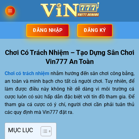
Bỏ
qua
nội
dung
ĐĂNG NHẬP
ĐĂNG KÝ
Chơi Có Trách Nhiệm – Tạo Dựng Sân Chơi
Vin777 An Toàn
Chơi có trách nhiệm
nhằm hướng đến sân chơi công bằng,
an toàn và minh bạch cho tất cả người chơi. Tuy nhiên, để
làm được điều này không hề dễ dàng vì môi trường cá
cược luôn có sức hấp dẫn đặc biệt với tín đồ tham gia. Để
tham gia cá cược có ý chí, người chơi cần phải tuân thủ
các quy định mà Vin777 đặt ra.
MỤC LỤC