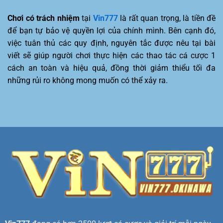
Chơi có trách nhiệm
tại
Vin777
là rất quan trọng, là tiền đề
để bạn tự bảo vệ quyền lợi của chính mình. Bên cạnh đó,
việc tuân thủ các quy định, nguyên tắc được nêu tại bài
viết sẽ giúp người chơi thực hiện các thao tác cá cược 1
cách an toàn và hiệu quả, đồng thời giảm thiểu tối đa
những rủi ro không mong muốn có thể xảy ra.