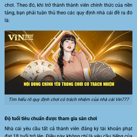
chơi. Theo đó, khi trở thành thành viên chính thức của nền
tảng, bạn phải tuân thủ theo các quy định nhà cái đề ra đó
là:
Tìm hiểu rõ quy định chơi có trách nhiệm của nhà cái Vin777
Độ tuổi tiêu chuẩn được tham gia sân chơi
Nhà cái yêu cầu tất cả thành viên đăng ký tài khoản phạt
đạt 18 tuổi trở lên. Điều này không chỉ là yêu cầu tiếng của