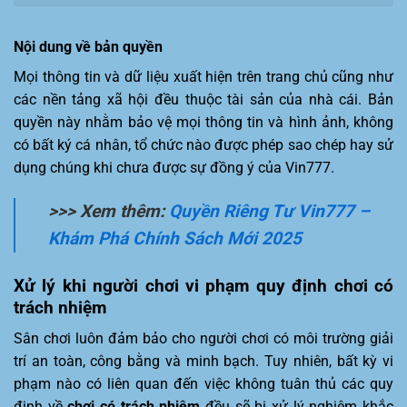
Nội dung về bản quyền
Mọi thông tin và dữ liệu xuất hiện trên trang chủ cũng như
các nền tảng xã hội đều thuộc tài sản của nhà cái. Bản
quyền này nhằm bảo vệ mọi thông tin và hình ảnh, không
có bất ký cá nhân, tổ chức nào được phép sao chép hay sử
dụng chúng khi chưa được sự đồng ý của Vin777.
>>> Xem thêm:
Quyền Riêng Tư Vin777 –
Khám Phá Chính Sách Mới 2025
Xử lý khi người chơi vi phạm quy định chơi có
trách nhiệm
Sân chơi luôn đảm bảo cho người chơi có môi trường giải
trí an toàn, công bằng và minh bạch. Tuy nhiên, bất kỳ vi
phạm nào có liên quan đến việc không tuân thủ các quy
định về
chơi có trách nhiệm
đều sẽ bị xử lý nghiêm khắc