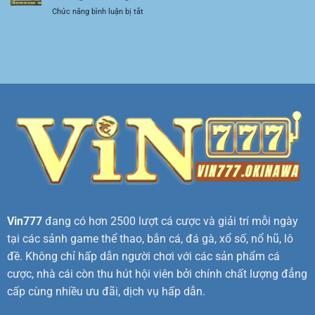
Đánh
Dụng
Trúng
Chức năng bình luận bị tắt
ở
Con
Đúng
Nhất
Xổ
Gì?
Cách
Số
Gợi
Dễ
Phú
Ý
Đổi
Yên
Số
Đời
30
Lô
Ngày
Đề
–
Siêu
Đọc
Chính
Vị
Xác
Con
Số
Để
Thắng
Dễ
Dàng
Vin777
đang có hơn 2500 lượt cá cược và giải trí mỗi ngày
tại các sảnh game thể thao, bắn cá, đá gà, xổ số, nổ hũ, lô
đề. Không chỉ hấp dẫn người chơi với các sản phẩm cá
cược, nhà cái còn thu hút hội viên bởi chính chất lượng đẳng
cấp cùng nhiều ưu đãi, dịch vụ hấp dẫn.