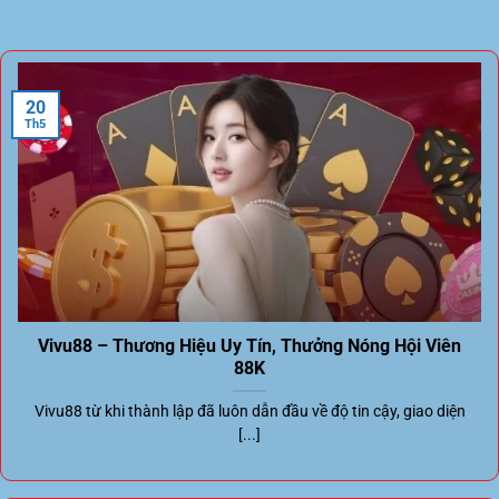
20
Th5
Vivu88 – Thương Hiệu Uy Tín, Thưởng Nóng Hội Viên
88K
Vivu88 từ khi thành lập đã luôn dẫn đầu về độ tin cậy, giao diện
[...]