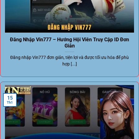
Đăng Nhập Vin777 – Hướng Hội Viên Truy Cập ID Đơn
Giản
Đăng nhập Vin777 đơn giản, tiện lợi và được tối ưu hóa để phù
hợp [...]
15
Th1