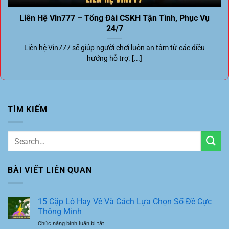
Liên Hệ Vin777 – Tổng Đài CSKH Tận Tình, Phục Vụ
24/7
Liên hệ Vin777 sẽ giúp người chơi luôn an tâm từ các điều
hướng hỗ trợ. [...]
TÌM KIẾM
BÀI VIẾT LIÊN QUAN
15 Cặp Lô Hay Về Và Cách Lựa Chọn Số Đề Cực
Thông Minh
Chức năng bình luận bị tắt
ở