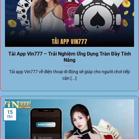
Tải App Vin777 – Trải Nghiệm Ứng Dụng Tràn Đầy Tính
Năng
Tải app Vin777 về điện thoại di động sẽ giúp cho người chơi tiếp
cận [...]
15
Th1