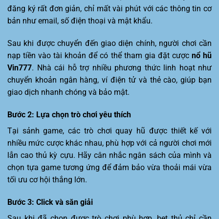
đăng ký rất đơn giản, chỉ mất vài phút với các thông tin cơ
bản như email, số điện thoại và mật khẩu.
Sau khi được chuyển đến giao diện chính, người chơi cần
nạp tiền vào tài khoản để có thể tham gia đặt cược
nổ hũ
Vin777
. Nhà cái hỗ trợ nhiều phương thức linh hoạt như
chuyển khoản ngân hàng, ví điện tử và thẻ cào, giúp bạn
giao dịch nhanh chóng và bảo mật.
Bước 2: Lựa chọn trò chơi yêu thích
Tại sảnh game, các trò chơi quay hũ được thiết kế với
nhiều mức cược khác nhau, phù hợp với cả người chơi mới
lẫn cao thủ kỳ cựu. Hãy cân nhắc ngân sách của mình và
chọn tựa game tương ứng để đảm bảo vừa thoải mái vừa
tối ưu cơ hội thắng lớn.
Bước 3: Click và săn giải
Sau khi đã chọn được trò chơi phù hợp, bet thủ chỉ cần