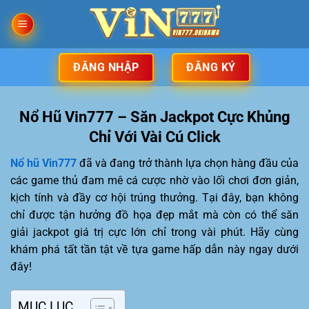
Bỏ
qua
nội
dung
ĐĂNG NHẬP
ĐĂNG KÝ
Nổ Hũ Vin777 – Săn Jackpot Cực Khủng
Chỉ Với Vài Cú Click
Nổ hũ Vin777
đã và đang trở thành lựa chọn hàng đầu của
các game thủ đam mê cá cược nhờ vào lối chơi đơn giản,
kịch tính và đầy cơ hội trúng thưởng. Tại đây, bạn không
chỉ được tận hưởng đồ họa đẹp mắt mà còn có thể săn
giải jackpot giá trị cực lớn chỉ trong vài phút. Hãy cùng
khám phá tất tần tật về tựa game hấp dẫn này ngay dưới
đây!
MỤC LỤC