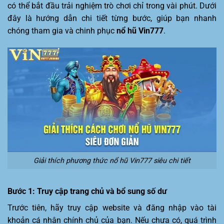
có thể bắt đầu trải nghiệm trò chơi chỉ trong vài phút. Dưới
đây là hướng dẫn chi tiết từng bước, giúp bạn nhanh
chóng tham gia và chinh phục
nổ hũ Vin777
.
Giải thích phương thức nổ hũ Vin777 siêu chi tiết
Bước 1: Truy cập trang chủ và bổ sung số dư
Trước tiên, hãy truy cập website và đăng nhập vào tài
khoản cá nhân chính chủ của bạn. Nếu chưa có, quá trình