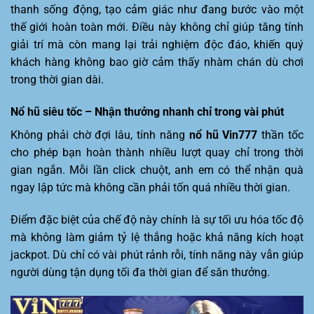
thanh sống động, tạo cảm giác như đang bước vào một
thế giới hoàn toàn mới. Điều này không chỉ giúp tăng tính
giải trí mà còn mang lại trải nghiệm độc đáo, khiến quý
khách hàng không bao giờ cảm thấy nhàm chán dù chơi
trong thời gian dài.
Nổ hũ siêu tốc – Nhận thưởng nhanh chỉ trong vài phút
Không phải chờ đợi lâu, tính năng
nổ hũ Vin777
thần tốc
cho phép bạn hoàn thành nhiều lượt quay chỉ trong thời
gian ngắn. Mỗi lần click chuột, anh em có thể nhận quà
ngay lập tức mà không cần phải tốn quá nhiều thời gian.
Điểm đặc biệt của chế độ này chính là sự tối ưu hóa tốc độ
mà không làm giảm tỷ lệ thắng hoặc khả năng kích hoạt
jackpot. Dù chỉ có vài phút rảnh rỗi, tính năng này vẫn giúp
người dùng tận dụng tối đa thời gian để săn thưởng.