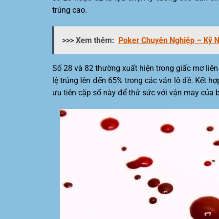
trúng cao.
>>> Xem thêm:
Poker Chuyên Nghiệp – Kỹ N
Số 28 và 82 thường xuất hiện trong giấc mơ liê
lệ trúng lên đến 65% trong các ván lô đề. Kết h
ưu tiên cặp số này đ
ể thử sức với vận may của 