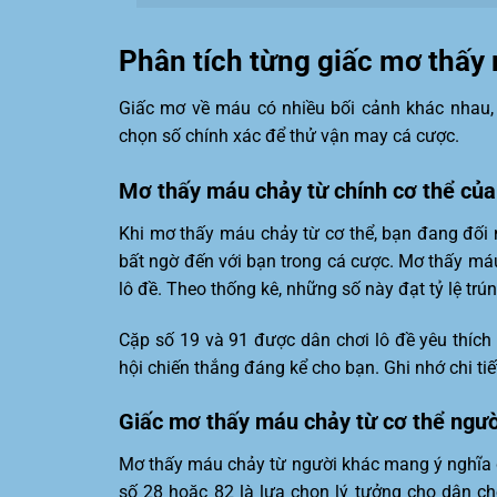
Phân tích từng giấc mơ thấy
Giấc mơ về máu có nhiều bối cảnh khác nhau, m
chọn số chính xác để thử vận may cá cược.
Mơ thấy máu chảy từ chính cơ thể của
Khi mơ thấy máu chảy từ cơ thể, bạn đang đối mặ
bất ngờ đến với bạn trong cá cược. Mơ thấy má
lô đề. Theo thống kê, những số này đạt tỷ lệ tr
Cặp số 19 và 91 được dân chơi lô đề yêu thích 
hội chiến thắng đáng kể cho bạn. Ghi nhớ chi ti
Giấc mơ thấy máu chảy từ cơ thể ngư
Mơ thấy máu chảy từ người khác mang ý nghĩa đ
số 28 hoặc 82 là lựa chọn lý tưởng cho dân ch