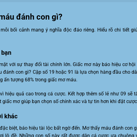
 máu đánh con gì?
ỗi bối cảnh mang ý nghĩa độc đáo riêng. Hiểu rõ chi tiết gi
 bạn
t với sự thay đổi tài chính lớn. Giấc mơ này báo hiệu cơ hội 
u đánh con gì? Cặp số 19 hoặc 91 là lựa chọn hàng đầu cho dâ
úng ấn tượng 68% trong giấc mơ máu.
vì hiệu quả cao trong cá cược. Kết hợp thêm số lẻ như 09 sẽ t
ết giấc mơ giúp bạn chọn số chính xác và tự tin hơn khi đặt cượ
ời khác
ặc biệt, báo hiệu tài lộc bất ngờ đến. Mơ thấy máu đánh con g
ơi lô đề. Những con số này rất được dân cá cược ưa chuộng vì