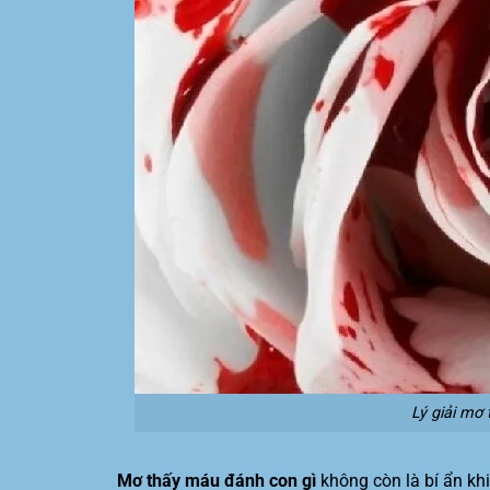
Lý giải mơ
Mơ thấy máu đánh con gì
không còn là bí ẩn kh