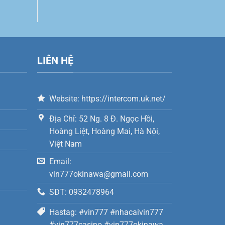
LIÊN HỆ
Website: https://intercom.uk.net/
Địa Chỉ: 52 Ng. 8 Đ. Ngọc Hồi,
Hoàng Liệt, Hoàng Mai, Hà Nội,
Việt Nam
Email:
vin777okinawa@gmail.com
SĐT: 0932478964
Hastag: #vin777 #nhacaivin777
#vin777casino #vin777okinawa