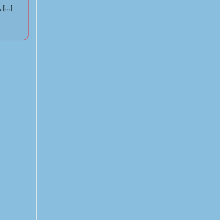
Đọc
Xác
[...]
Vị
Con
Số
Để
Thắng
Dễ
Dàng