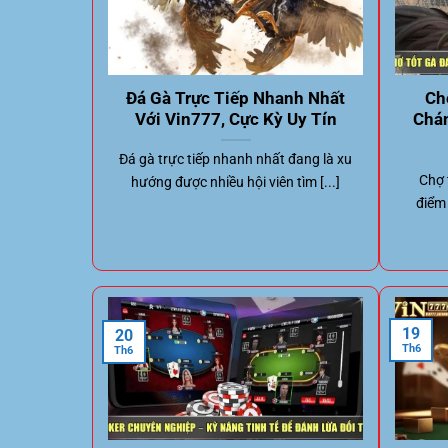
Đá Gà Trực Tiếp Nhanh Nhất
Ch
Với Vin777, Cực Kỳ Uy Tín
Chán
Đá gà trực tiếp nhanh nhất đang là xu
Chợ 
hướng được nhiều hội viên tìm [...]
điểm 
19
20
Th6
Th6