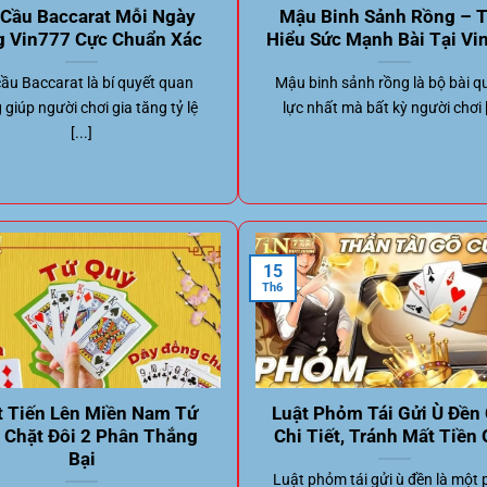
 Cầu Baccarat Mỗi Ngày
Mậu Binh Sảnh Rồng – 
 Vin777 Cực Chuẩn Xác
Hiểu Sức Mạnh Bài Tại Vi
cầu Baccarat là bí quyết quan
Mậu binh sảnh rồng là bộ bài q
 giúp người chơi gia tăng tỷ lệ
lực nhất mà bất kỳ người chơi [
[...]
15
Th6
t Tiến Lên Miền Nam Tứ
Luật Phỏm Tái Gửi Ù Đền
 Chặt Đôi 2 Phân Thắng
Chi Tiết, Tránh Mất Tiền
Bại
Luật phỏm tái gửi ù đền là một