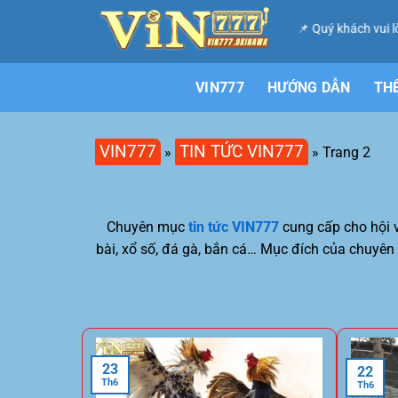
Bỏ
của chúng tôi: https://www.intercom.uk.net/ 📌 Quý khách vui lòng lưu lạ
qua
nội
dung
VIN777
HƯỚNG DẪN
TH
VIN777
TIN TỨC VIN777
»
»
Trang 2
Chuyên mục
tin tức VIN777
cung cấp cho hội v
bài, xổ số, đá gà, bắn cá… Mục đích của chuyê
23
22
Th6
Th6