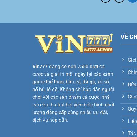
VỀ C
Giới
Vin777
đang có hơn 2500 lượt cá
Chí
cược và giải trí mỗi ngày tại các sảnh
game thể thao, bắn cá, đá gà, xổ số,
Điều
nổ hũ, lô đề. Không chỉ hấp dẫn người
Chơ
chơi với các sản phẩm cá cược, nhà
cái còn thu hút hội viên bởi chính chất
Quy
lượng đẳng cấp cùng nhiều ưu đãi,
dịch vụ hấp dẫn.
Liê
Tác