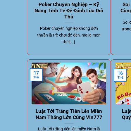
Poker Chuyên Nghiệp – Kỹ
Soi
Năng Tinh Tế Để Đánh Lừa Đối
Cùng
Thủ
Soi 
Poker chuyên nghiệp không đơn
trọng
thuần là trò chơi đỏ đen, mà là môn
thể [...]
17
16
Th6
Th6
Luật Tới Trắng Tiến Lên Miền
Luậ
Nam Thắng Lớn Cùng Vin777
Quý
Luật tới trắng tiến lên miền Nam là