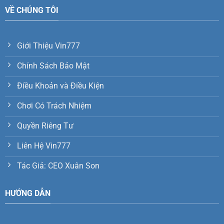
VỀ CHÚNG TÔI
Giới Thiệu Vin777
Chính Sách Bảo Mật
Điều Khoản và Điều Kiện
Chơi Có Trách Nhiệm
Quyền Riêng Tư
Liên Hệ Vin777
Tác Giả: CEO Xuân Son
HƯỚNG DẪN