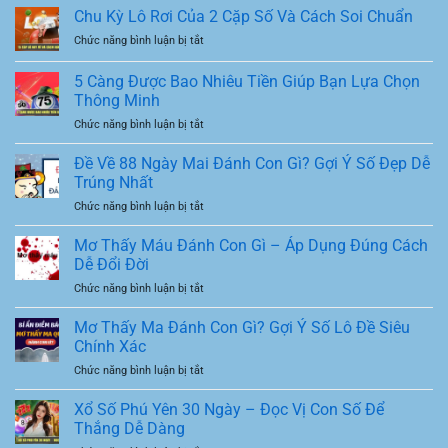
Cặp
Chu Kỳ Lô Rơi Của 2 Cặp Số Và Cách Soi Chuẩn
Lô
Chức năng bình luận bị tắt
ở
Hay
Chu
Về
Kỳ
5 Càng Được Bao Nhiêu Tiền Giúp Bạn Lựa Chọn
Và
Lô
Cách
Thông Minh
Rơi
Lựa
Chức năng bình luận bị tắt
ở
Của
Chọn
5
2
Số
Càng
Cặp
Đề Về 88 Ngày Mai Đánh Con Gì? Gợi Ý Số Đẹp Dễ
Đề
Được
Số
Trúng Nhất
Cực
Bao
Và
Thông
Chức năng bình luận bị tắt
ở
Nhiêu
Cách
Minh
Đề
Tiền
Soi
Về
Mơ Thấy Máu Đánh Con Gì – Áp Dụng Đúng Cách
Giúp
Chuẩn
88
Bạn
Dễ Đổi Đời
Ngày
Lựa
Chức năng bình luận bị tắt
ở
Mai
Chọn
Mơ
Đánh
Thông
Thấy
Mơ Thấy Ma Đánh Con Gì? Gợi Ý Số Lô Đề Siêu
Con
Minh
Máu
Gì?
Chính Xác
Đánh
Gợi
Chức năng bình luận bị tắt
ở
Con
Ý
Mơ
Gì
Số
Thấy
Xổ Số Phú Yên 30 Ngày – Đọc Vị Con Số Để
–
Đẹp
Ma
Áp
Thắng Dễ Dàng
Dễ
Đánh
Dụng
Trúng