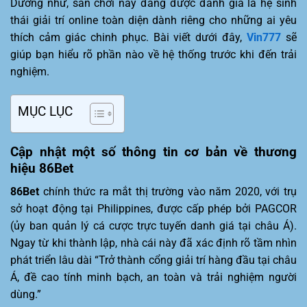
Dường như, sân chơi này đang được đánh giá là hệ sinh
thái giải trí online toàn diện dành riêng cho những ai yêu
thích cảm giác chinh phục. Bài viết dưới đây,
Vin777
sẽ
giúp bạn hiểu rõ phần nào về hệ thống trước khi đến trải
nghiệm.
MỤC LỤC
Cập nhật một số thông tin cơ bản về thương
hiệu 86Bet
86Bet
chính thức ra mắt thị trường vào năm 2020, với trụ
sở hoạt động tại Philippines, được cấp phép bởi PAGCOR
(ủy ban quản lý cá cược trực tuyến danh giá tại châu Á).
Ngay từ khi thành lập, nhà cái này đã xác định rõ tầm nhìn
phát triển lâu dài “Trở thành cổng giải trí hàng đầu tại châu
Á, đề cao tính minh bạch, an toàn và trải nghiệm người
dùng.”