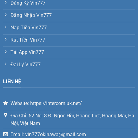
Đăng Ký Vin777
Đăng Nhập Vin777
Nạp Tiền Vin777
Rút Tiền Vin777
Tải App Vin777
Đại Lý Vin777
LIÊN HỆ
Website: https://intercom.uk.net/
Địa Chỉ: 52 Ng. 8 Đ. Ngọc Hồi, Hoàng Liệt, Hoàng Mai, Hà
Nội, Việt Nam
Email:
vin777okinawa@gmail.com