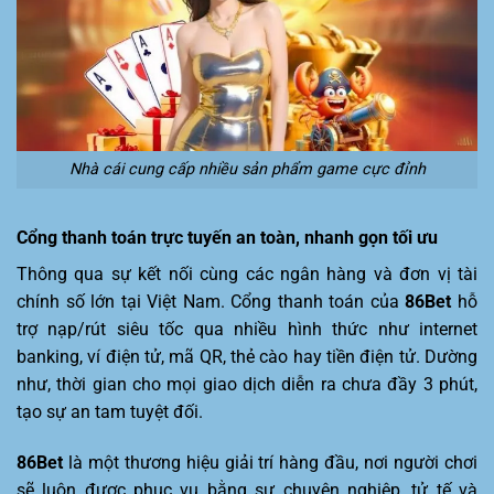
Nhà cái cung cấp nhiều sản phẩm game cực đỉnh
Cổng thanh toán trực tuyến an toàn, nhanh gọn tối ưu
Thông qua sự kết nối cùng các ngân hàng và đơn vị tài
chính số lớn tại Việt Nam. Cổng thanh toán của
86Bet
hỗ
trợ nạp/rút siêu tốc qua nhiều hình thức như internet
banking, ví điện tử, mã QR, thẻ cào hay tiền điện tử. Dường
như, thời gian cho mọi giao dịch diễn ra chưa đầy 3 phút,
tạo sự an tam tuyệt đối.
86Bet
là một thương hiệu giải trí hàng đầu, nơi người chơi
sẽ luôn được phục vụ bằng sự chuyên nghiệp, tử tế và