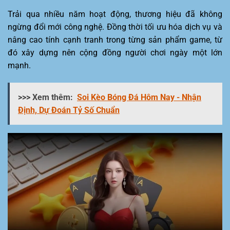
Trải qua nhiều năm hoạt động, thương hiệu đã không
ngừng đổi mới công nghệ. Đồng thời tối ưu hóa dịch vụ và
nâng cao tính cạnh tranh trong từng sản phẩm game, từ
đó xây dựng nên cộng đồng người chơi ngày một lớn
mạnh.
>>> Xem thêm:
Soi Kèo Bóng Đá Hôm Nay - Nhận
Định, Dự Đoán Tỷ Số Chuẩn