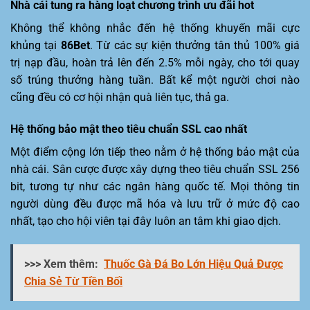
Nhà cái tung ra hàng loạt chương trình ưu đãi hot
Không thể không nhắc đến hệ thống khuyến mãi cực
khủng tại
86Bet
. Từ các sự kiện thưởng tân thủ 100% giá
trị nạp đầu, hoàn trả lên đến 2.5% mỗi ngày, cho tới quay
số trúng thưởng hàng tuần. Bất kể một người chơi nào
cũng đều có cơ hội nhận quà liên tục, thả ga.
Hệ thống bảo mật theo tiêu chuẩn SSL cao nhất
Một điểm cộng lớn tiếp theo nằm ở hệ thống bảo mật của
nhà cái. Sân cược được xây dựng theo tiêu chuẩn SSL 256
bit, tương tự như các ngân hàng quốc tế. Mọi thông tin
người dùng đều được mã hóa và lưu trữ ở mức độ cao
nhất, tạo cho hội viên tại đây luôn an tâm khi giao dịch.
>>> Xem thêm:
Thuốc Gà Đá Bo Lớn Hiệu Quả Được
Chia Sẻ Từ Tiền Bối