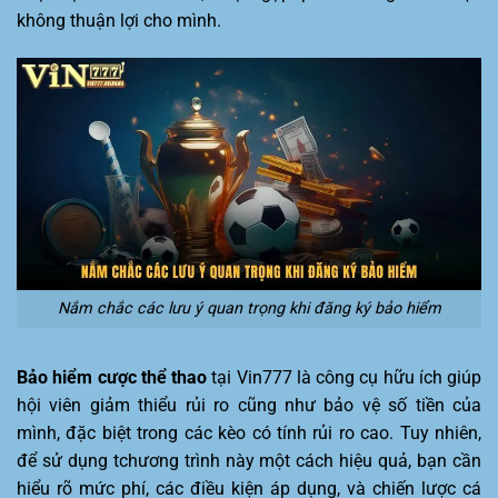
không thuận lợi cho mình.
Nắm chắc các lưu ý quan trọng khi đăng ký bảo hiểm
Bảo hiểm cược thể thao
tại Vin777 là công cụ hữu ích giúp
hội viên giảm thiểu rủi ro cũng như bảo vệ số tiền của
mình, đặc biệt trong các kèo có tính rủi ro cao. Tuy nhiên,
để sử dụng tchương trình này một cách hiệu quả, bạn cần
hiểu rõ mức phí, các điều kiện áp dụng, và chiến lược cá