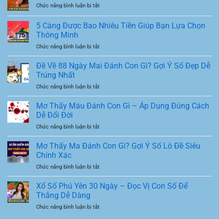
Chức năng bình luận bị tắt
ở
Hay
Chu
Về
Kỳ
5 Càng Được Bao Nhiêu Tiền Giúp Bạn Lựa Chọn
Và
Lô
Cách
Thông Minh
Rơi
Lựa
Chức năng bình luận bị tắt
ở
Của
Chọn
5
2
Số
Càng
Cặp
Đề Về 88 Ngày Mai Đánh Con Gì? Gợi Ý Số Đẹp Dễ
Đề
Được
Số
Trúng Nhất
Cực
Bao
Và
Thông
Chức năng bình luận bị tắt
ở
Nhiêu
Cách
Minh
Đề
Tiền
Soi
Về
Mơ Thấy Máu Đánh Con Gì – Áp Dụng Đúng Cách
Giúp
Chuẩn
88
Bạn
Dễ Đổi Đời
Ngày
Lựa
Chức năng bình luận bị tắt
ở
Mai
Chọn
Mơ
Đánh
Thông
Thấy
Mơ Thấy Ma Đánh Con Gì? Gợi Ý Số Lô Đề Siêu
Con
Minh
Máu
Gì?
Chính Xác
Đánh
Gợi
Chức năng bình luận bị tắt
ở
Con
Ý
Mơ
Gì
Số
Thấy
Xổ Số Phú Yên 30 Ngày – Đọc Vị Con Số Để
–
Đẹp
Ma
Áp
Thắng Dễ Dàng
Dễ
Đánh
Dụng
Trúng
Chức năng bình luận bị tắt
ở
Con
Đúng
Nhất
Xổ
Gì?
Cách