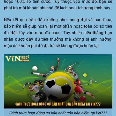
hoặc 100% số tiền cược. Tùy thuộc vào mức độ, bạn sẽ
phải trả một khoản phí nhỏ để kích hoạt tchương trình này.
Nếu kết quả trận đấu không như mong đợi và bạn thua,
bảo hiểm sẽ giúp hoàn lại một phần hoặc toàn bộ số tiền
đã đặt, tùy vào mức đã chọn. Tuy nhiên, nếu thắng bạn
nhận được đầy đủ tiền thưởng mà không bị ảnh hưởng,
mặc dù khoản phí đó đã trả sẽ không được hoàn lại.
Cách thức hoạt động cơ bản nhất của bảo hiểm tại Vin777