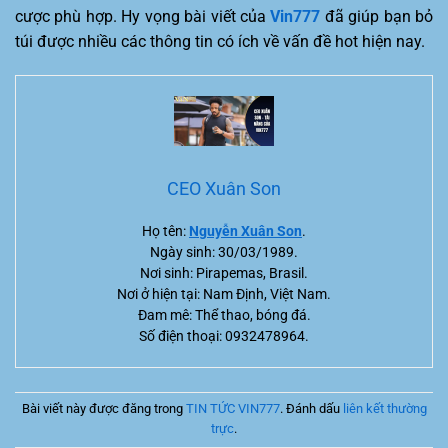
cược phù hợp. Hy vọng bài viết của
Vin777
đã giúp bạn bỏ
túi được nhiều các thông tin có ích về vấn đề hot hiện nay.
CEO Xuân Son
Họ tên:
Nguyễn Xuân Son
.
Ngày sinh: 30/03/1989.
Nơi sinh: Pirapemas, Brasil.
Nơi ở hiện tại: Nam Định, Việt Nam.
Đam mê: Thể thao, bóng đá.
Số điện thoại: 0932478964.
Bài viết này được đăng trong
TIN TỨC VIN777
. Đánh dấu
liên kết thường
trực
.