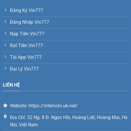
Đăng Ký Vin777
Đăng Nhập Vin777
Nạp Tiền Vin777
Rút Tiền Vin777
Tải App Vin777
Đại Lý Vin777
LIÊN HỆ
Website: https://intercom.uk.net/
Địa Chỉ: 52 Ng. 8 Đ. Ngọc Hồi, Hoàng Liệt, Hoàng Mai, Hà
Nội, Việt Nam