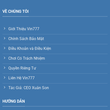
VỀ CHÚNG TÔI
Giới Thiệu Vin777
Chính Sách Bảo Mật
Điều Khoản và Điều Kiện
Chơi Có Trách Nhiệm
Quyền Riêng Tư
Liên Hệ Vin777
Tác Giả: CEO Xuân Son
HƯỚNG DẪN