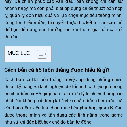
này. Để chinh phục các ván đấu, bạn không chỉ cần sự
nhanh nhạy mà còn phải biết áp dụng chiến thuật bắn hợp
lý, quản lý đạn hiệu quả và lựa chọn mục tiêu thông minh.
Cùng tìm hiểu những bí quyết được đúc kết từ các cao thủ
để bạn dễ dàng săn thưởng lớn khi tham gia bắn cá đổi
thưởng.
MỤC LỤC
Cách bắn cá h5 luôn thắng được hiểu là gì?
Cách bắn cá H5 luôn thắng là việc áp dụng những chiến
thuật, kỹ năng và kinh nghiệm để tối ưu hóa hiệu quả trong
trò chơi bắn cá H5 giúp bạn đạt được tỷ lệ chiến thắng cao
nhất. Nó không chỉ dừng lại ở việc nhắm bắn chính xác mà
còn bao gồm việc lựa chọn mục tiêu phù hợp, quản lý đạn
dược thông minh và tận dụng các tính năng trong game
như vũ khí đặc biệt hay chế độ bắn tự động.