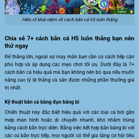
Hiểu rõ khái niệm về cách bắn cá h5 luôn thắng
Chia sẻ 7+ cách bắn cá H5 luôn thắng bạn nên
thử ngay
Để thắng lớn, ngoài sự may mắn bạn cần có cách tiếp cận
phù hợp và áp dụng các mẹo chơi tối ưu. Dưới đây là 7+
cách bắn cá hiệu quả mà bạn không nên bỏ qua nếu muốn
nâng cao tỷ lệ thắng và săn được những phần thưởng giá
trị nhất.
Kỹ thuật bắn cá bằng đạn băng bi
Chiến thuật này đặc biệt hiệu quả với các loại cá bơi gần
mép màn hình hoặc di chuyển nhanh, khó nhắm trúng
bằng cách bắn trực diện. Bằng việc kết hợp bắn băng bi với
các cú bắn trực tiếp, mọi người có thể gia tăng cơ hội tiêu