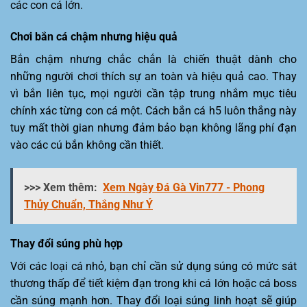
các con cá lớn.
Chơi bắn cá chậm nhưng hiệu quả
Bắn chậm nhưng chắc chắn là chiến thuật dành cho
những người chơi thích sự an toàn và hiệu quả cao. Thay
vì bắn liên tục, mọi người cần tập trung nhắm mục tiêu
chính xác từng con cá một. Cách bắn cá h5 luôn thắng này
tuy mất thời gian nhưng đảm bảo bạn không lãng phí đạn
vào các cú bắn không cần thiết.
>>> Xem thêm:
Xem Ngày Đá Gà Vin777 - Phong
Thủy Chuẩn, Thắng Như Ý
Thay đổi súng phù hợp
Với các loại cá nhỏ, bạn chỉ cần sử dụng súng có mức sát
thương thấp để tiết kiệm đạn trong khi cá lớn hoặc cá boss
cần súng mạnh hơn. Thay đổi loại súng linh hoạt sẽ giúp