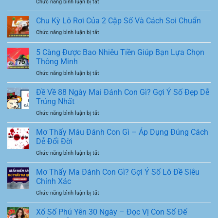
Chức năng bình luận bị tắt
ở
15
Cặp
Chu Kỳ Lô Rơi Của 2 Cặp Số Và Cách Soi Chuẩn
Lô
Chức năng bình luận bị tắt
ở
Hay
Chu
Về
Kỳ
5 Càng Được Bao Nhiêu Tiền Giúp Bạn Lựa Chọn
Và
Lô
Cách
Thông Minh
Rơi
Lựa
Chức năng bình luận bị tắt
ở
Của
Chọn
5
2
Số
Càng
Cặp
Đề Về 88 Ngày Mai Đánh Con Gì? Gợi Ý Số Đẹp Dễ
Đề
Được
Số
Trúng Nhất
Cực
Bao
Và
Thông
Chức năng bình luận bị tắt
ở
Nhiêu
Cách
Minh
Đề
Tiền
Soi
Về
Mơ Thấy Máu Đánh Con Gì – Áp Dụng Đúng Cách
Giúp
Chuẩn
88
Bạn
Dễ Đổi Đời
Ngày
Lựa
Chức năng bình luận bị tắt
ở
Mai
Chọn
Mơ
Đánh
Thông
Thấy
Mơ Thấy Ma Đánh Con Gì? Gợi Ý Số Lô Đề Siêu
Con
Minh
Máu
Gì?
Chính Xác
Đánh
Gợi
Chức năng bình luận bị tắt
ở
Con
Ý
Mơ
Gì
Số
Thấy
Xổ Số Phú Yên 30 Ngày – Đọc Vị Con Số Để
–
Đẹp
Ma