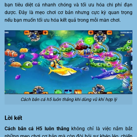
bạn tiêu diệt cá nhanh chóng và tối ưu hóa chi phí đạn
dược. Đây là mẹo chơi cơ bản nhưng cực kỳ quan trọng
nếu bạn muốn tối ưu hóa kết quả trong mỗi màn chơi.
Cách bắn cá h5 luôn thắng khi dùng vũ khí hợp lý
Lời kết
Cách bắn cá H5 luôn thắng
không chỉ là việc nắm bắt
những mẹo chơi cơ bản mà còn đòi hỏi sự khéo léo, chiến