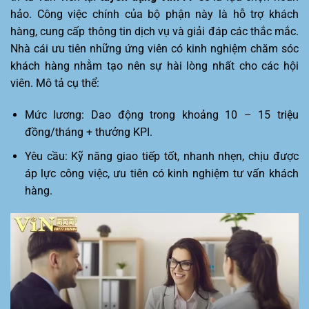
hảo. Công việc chính của bộ phận này là hỗ trợ khách
hàng, cung cấp thông tin dịch vụ và giải đáp các thắc mắc.
Nhà cái ưu tiên những ứng viên có kinh nghiệm chăm sóc
khách hàng nhằm tạo nên sự hài lòng nhất cho các hội
viên. Mô tả cụ thể:
Mức lương: Dao động trong khoảng 10 – 15 triệu
đồng/tháng + thưởng KPI.
Yêu cầu: Kỹ năng giao tiếp tốt, nhanh nhẹn, chịu được
áp lực công việc, ưu tiên có kinh nghiệm tư vấn khách
hàng.