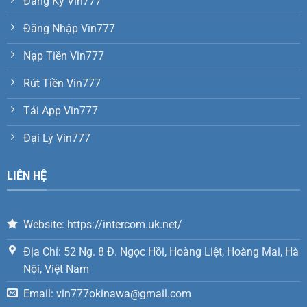
Đăng Ký Vin777
Đăng Nhập Vin777
Nạp Tiền Vin777
Rút Tiền Vin777
Tải App Vin777
Đại Lý Vin777
LIÊN HỆ
Website: https://intercom.uk.net/
Địa Chỉ: 52 Ng. 8 Đ. Ngọc Hồi, Hoàng Liệt, Hoàng Mai, Hà
Nội, Việt Nam
Email:
vin777okinawa@gmail.com