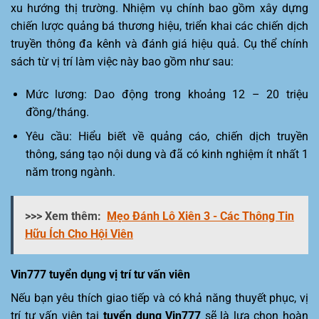
xu hướng thị trường. Nhiệm vụ chính bao gồm xây dựng
chiến lược quảng bá thương hiệu, triển khai các chiến dịch
truyền thông đa kênh và đánh giá hiệu quả. Cụ thể chính
sách từ vị trí làm việc này bao gồm như sau:
Mức lương: Dao động trong khoảng 12 – 20 triệu
đồng/tháng.
Yêu cầu: Hiểu biết về quảng cáo, chiến dịch truyền
thông, sáng tạo nội dung và đã có kinh nghiệm ít nhất 1
năm trong ngành.
>>> Xem thêm:
Mẹo Đánh Lô Xiên 3 - Các Thông Tin
Hữu Ích Cho Hội Viên
Vin777 tuyển dụng vị trí tư vấn viên
Nếu bạn yêu thích giao tiếp và có khả năng thuyết phục, vị
trí tư vấn viên tại
tuyển dụng Vin777
sẽ là lựa chọn hoàn