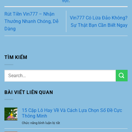
trực
.
Rút Tiền Vin777 – Nhận
Vin777 Có Lừa Đảo Không?
Thưởng Nhanh Chóng, Dễ
Sự Thật Bạn Cần Biết Ngay
Dàng
TÌM KIẾM
BÀI VIẾT LIÊN QUAN
15 Cặp Lô Hay Về Và Cách Lựa Chọn Số Đề Cực
Thông Minh
Chức năng bình luận bị tắt
ở
15