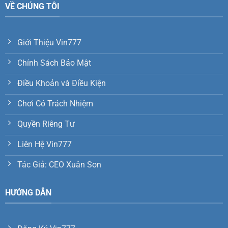
VỀ CHÚNG TÔI
Giới Thiệu Vin777
Chính Sách Bảo Mật
Điều Khoản và Điều Kiện
Chơi Có Trách Nhiệm
Quyền Riêng Tư
Liên Hệ Vin777
Tác Giả: CEO Xuân Son
HƯỚNG DẪN